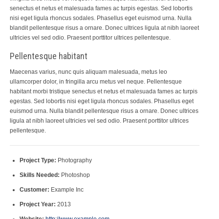
senectus et netus et malesuada fames ac turpis egestas. Sed lobortis
nisi eget ligula rhoncus sodales. Phasellus eget euismod urna. Nulla
blandit pellentesque risus a ornare. Donec ultrices ligula at nibh laoreet
ultricies vel sed odio. Praesent porttitor ultrices pellentesque.
Pellentesque habitant
Maecenas varius, nunc quis aliquam malesuada, metus leo
ullamcorper dolor, in fringilla arcu metus vel neque. Pellentesque
habitant morbi tristique senectus et netus et malesuada fames ac turpis
egestas. Sed lobortis nisi eget ligula rhoncus sodales. Phasellus eget
euismod urna. Nulla blandit pellentesque risus a ornare. Donec ultrices
ligula at nibh laoreet ultricies vel sed odio. Praesent porttitor ultrices
pellentesque.
Project Type:
Photography
Skills Needed:
Photoshop
Customer:
Example Inc
Project Year:
2013