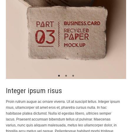
Integer ipsum risus
Proin rutrum augue ac ornare viverra. Ut at suscipit tellus. Integer ipsum
risus, ullamcorper sit amet eros et, pharetra cursus nulla. In hac
habitasse platea dictumst. Nulla id egestas libero, ultricies semper
lacus. Praesent accumsan bibendum tellus ut pulvinar. Maecenas
varius, nunc quis aliquam malesuada, metus leo ullamcorper dolor, in
fringilla arcu metus vel neque. Pellentesque habitant morbi tristique