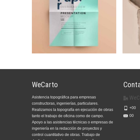
WeCarto
Cont
WeC
Asistencia topográfica para empresas
constructoras, ingenierías, particulares.
+00
Realizamos la topografía en ejecución de obras
00
tanto el trabajo de oficina como de campo.
Apoyo a las asistencias técnicas o empresas de
ingeniería en la redacción de proyectos y
control cuantitativo de obras. Trabajo de