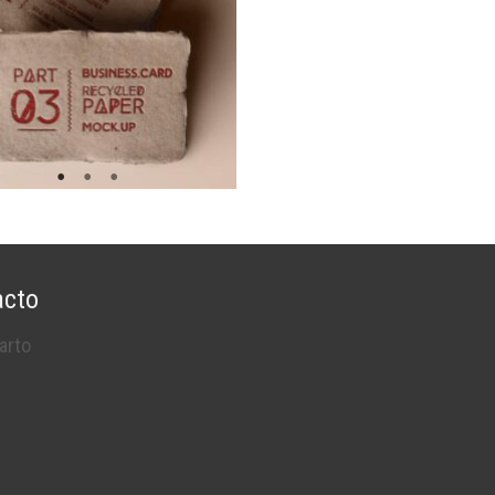
acto
arto