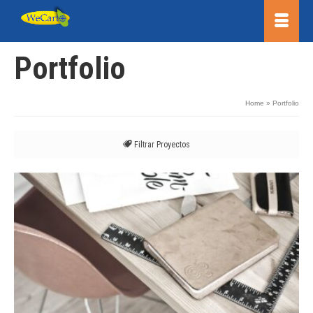
Portfolio
Home
»
Portfolio
Filtrar Proyectos
Todo
Design
Photography
Video