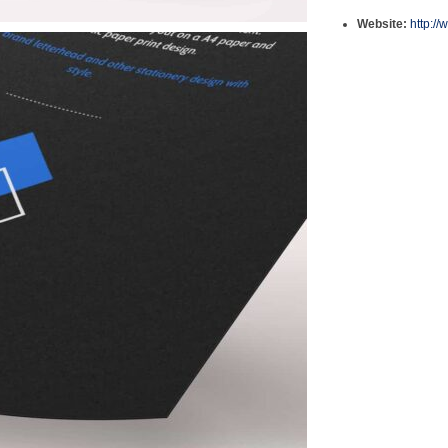
Website:
http:/