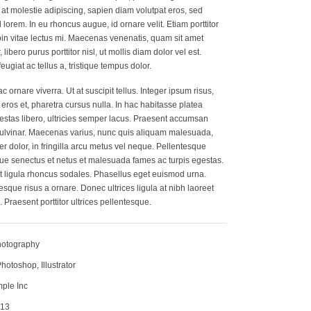
 at molestie adipiscing, sapien diam volutpat eros, sed
 lorem. In eu rhoncus augue, id ornare velit. Etiam porttitor
oin vitae lectus mi. Maecenas venenatis, quam sit amet
libero purus porttitor nisl, ut mollis diam dolor vel est.
eugiat ac tellus a, tristique tempus dolor.
 ornare viverra. Ut at suscipit tellus. Integer ipsum risus,
eros et, pharetra cursus nulla. In hac habitasse platea
gestas libero, ultricies semper lacus. Praesent accumsan
pulvinar. Maecenas varius, nunc quis aliquam malesuada,
r dolor, in fringilla arcu metus vel neque. Pellentesque
ique senectus et netus et malesuada fames ac turpis egestas.
et ligula rhoncus sodales. Phasellus eget euismod urna.
esque risus a ornare. Donec ultrices ligula at nibh laoreet
. Praesent porttitor ultrices pellentesque.
otography
hotoshop, Illustrator
ple Inc
13