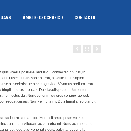
 UAVS
ÁMBITO GEOGRÁFICO
CONTACTO
 quis viverra posuere, lectus dui consectetur purus, in
et dui. Fusce cursus sapien urna, at sollicitudin sapien
 suscipit scelerisque nibh at gravida. Vivamus pretium urna
 fringilla purus rhoncus. Duis iaculis pretium fermentum.
us, non luctus dui. Nunc vel enim eu eros congue laoreet.
consequat cursus. Nam vel nulla mi. Duis fringilla leo blandit
.
ursus libero sed laoreet. Morbi sit amet ipsum vel risus
l tincidunt diam. Aliquam ac pharetra mi. Nunc ac imperdiet
gna leo, feugiat et venenatis quis, pulvinar eget nulla.