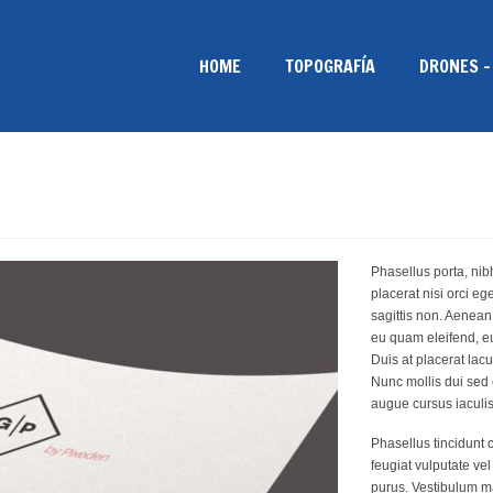
HOME
TOPOGRAFÍA
DRONES –
Phasellus porta, nibh
placerat nisi orci eg
sagittis non. Aenean
eu quam eleifend, eu
Duis at placerat lac
Nunc mollis dui sed 
augue cursus iaculis
Phasellus tincidunt c
feugiat vulputate ve
purus. Vestibulum ma