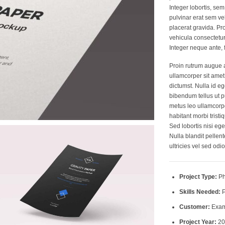
Integer lobortis, sem
pulvinar erat sem vel
placerat gravida. Pr
vehicula consectetur, 
Integer neque ante, f
Proin rutrum augue ac
ullamcorper sit amet 
dictumst. Nulla id e
bibendum tellus ut 
metus leo ullamcorpe
habitant morbi trist
Sed lobortis nisi eg
Nulla blandit pellent
ultricies vel sed odio
Project Type:
Ph
Skills Needed:
P
Customer:
Exam
Project Year:
20