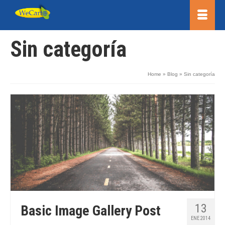
Sin categoría
Home
»
Blog
»
Sin categoría
13
Basic Image Gallery Post
ENE 2014