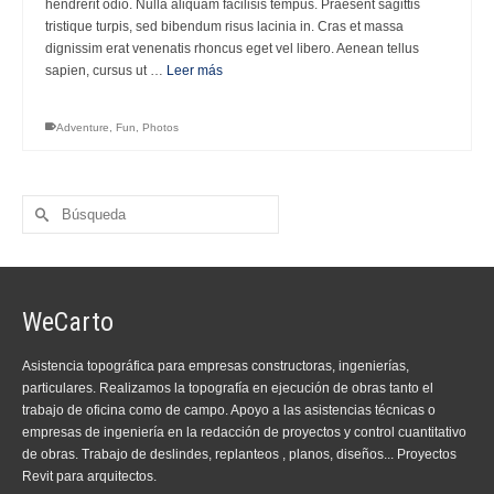
hendrerit odio. Nulla aliquam facilisis tempus. Praesent sagittis
tristique turpis, sed bibendum risus lacinia in. Cras et massa
dignissim erat venenatis rhoncus eget vel libero. Aenean tellus
sapien, cursus ut …
Leer más
Adventure
,
Fun
,
Photos
Buscar
por:
WeCarto
Asistencia topográfica para empresas constructoras, ingenierías,
particulares. Realizamos la topografía en ejecución de obras tanto el
trabajo de oficina como de campo. Apoyo a las asistencias técnicas o
empresas de ingeniería en la redacción de proyectos y control cuantitativo
de obras. Trabajo de deslindes, replanteos , planos, diseños... Proyectos
Revit para arquitectos.