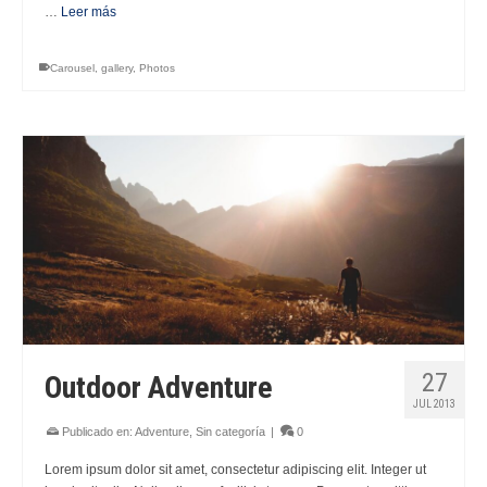
…
Leer más
Carousel
,
gallery
,
Photos
27
Outdoor Adventure
JUL 2013
Publicado en:
Adventure
,
Sin categoría
|
0
Lorem ipsum dolor sit amet, consectetur adipiscing elit. Integer ut