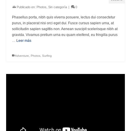
Publicado en:
Photos
,
Sin categoría
|
0
Phasellus porta, nibh quis viverra posuere, lectus dui consectetur
purus, in placerat nisi orci eget dui. Fusce cursus sapien urna, at
sollicitudin sapien sagittis non. Aenean suscipit scelerisque nibh at
gravida. Vivamus pretium urna eu quam eleifend, eu fringilla purus
…
Leer más
Adventure
,
Photos
,
Surfing