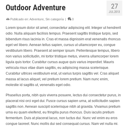
27
Outdoor Adventure
JUL 2013
Publicado en:
Adventure
,
Sin categoría
|
0
Lorem ipsum dolor sit amet, consectetur adipiscing elit. Integer ut hendrerit
odio. Nulla aliquam facilisis tempus. Praesent sagittis tristique turpis, sed
bibendum risus lacinia in. Cras et massa dignissim erat venenatis rhoncus
eget vel libero. Aenean tellus sapien, cursus ut ullamcorper eu, congue
vestibulum libero. Praesent at semper ipsum. Pellentesque tempus, libero
non varius sollicitudin, mi tortor tristique metus, viverra ullamcorper lorem
ligula quis tortor. Curabitur cursus augue quis varius imperdiet. Mauris
vehicula risus vitae diam sagittis, eu adipiscing massa scelerisque.
Curabitur ultrices vestibulum erat, ut varius turpis sagittis vel. Cras aliquet
massa at lacus aliquet, vel pretium lorem pretium. Nam nunc enim,
molestie id sagittis ut, venenatis eget odio.
Phasellus porta, nibh quis viverra posuere, lectus dui consectetur purus, in
placerat nisi orci eget dui. Fusce cursus sapien urna, at sollicitudin sapien
sagittis non. Aenean suscipit scelerisque nibh at gravida. Vivamus pretium
urna eu quam eleifend, eu fringilla purus rhoncus. Duis iaculis pretium
fermentum. Duis at placerat lacus, non luctus dui. Nunc vel enim eu eros
congue laoreet. Nunc mollis dui sed consequat cursus. Nam vel nulla mi.