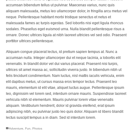
accumsan bibendum tellus ut pulvinar. Maecenas varius, nunc quis
aliquam malesuada, metus leo ullamcorper dolor, in fringilla arcu metus vel
neque. Pellentesque habitant morbi tristique senectus et netus et
malesuada fames ac turpis egestas. Sed lobortis nisi eget ligula rhoncus
sodales. Phasellus eget euismod urna. Nulla blandit pellentesque risus a
ornare. Donec ultrices ligula at nibh laoreet ultricies vel sed odio. Praesent
porttitor ultrices pellentesque.
Aliquam congue placerat lectus, id pretium sapien tempus at. Nunc a
accumsan nulla. Integer ullamcorper dui et neque lacinia, a lobortis elit
venenatis. In blandit dolor vel dui varius placerat. Praesent nisi turpis,
ultrices sit amet massa ac, sollicitudin viverra justo. In bibendum nibh ut
felis tincidunt condimentum. Nam luctus, nisl mattis iaculis vehicula, enim
elit dapibus metus, ut cursus massa eros tempor lectus. Praesent leo
mauris, elementum id elit vitae, aliquet luctus augue. Pellentesque ipsum
leo, dignissim vel lorem sed, interdum ornare mauris. Suspendisse laoreet
vehicula nibh id elementum. Mauris pulvinar lorem vitae venenatis
aliquam. Vestibulum hendrerit, dolor id gravida eleifend, erat ipsum
adipiscing nibh, eu pulvinar justo leo quis dolor. Aliquam id libero blandit
lectus suscipit tempus a in diam. Sed id interdum lorem.
Adventure
,
Fun
,
Photos