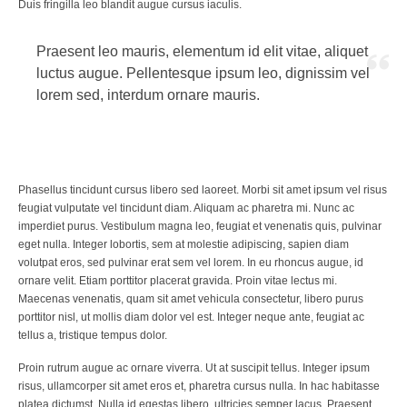
Duis fringilla leo blandit augue cursus iaculis.
Praesent leo mauris, elementum id elit vitae, aliquet
luctus augue. Pellentesque ipsum leo, dignissim vel
lorem sed, interdum ornare mauris.
Phasellus tincidunt cursus libero sed laoreet. Morbi sit amet ipsum vel risus
feugiat vulputate vel tincidunt diam. Aliquam ac pharetra mi. Nunc ac
imperdiet purus. Vestibulum magna leo, feugiat et venenatis quis, pulvinar
eget nulla. Integer lobortis, sem at molestie adipiscing, sapien diam
volutpat eros, sed pulvinar erat sem vel lorem. In eu rhoncus augue, id
ornare velit. Etiam porttitor placerat gravida. Proin vitae lectus mi.
Maecenas venenatis, quam sit amet vehicula consectetur, libero purus
porttitor nisl, ut mollis diam dolor vel est. Integer neque ante, feugiat ac
tellus a, tristique tempus dolor.
Proin rutrum augue ac ornare viverra. Ut at suscipit tellus. Integer ipsum
risus, ullamcorper sit amet eros et, pharetra cursus nulla. In hac habitasse
platea dictumst. Nulla id egestas libero, ultricies semper lacus. Praesent