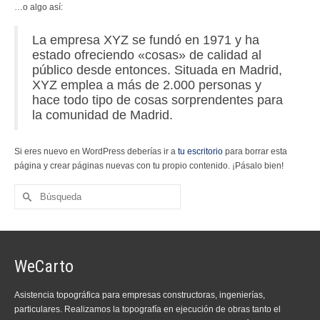
…o algo así:
La empresa XYZ se fundó en 1971 y ha
estado ofreciendo «cosas» de calidad al
público desde entonces. Situada en Madrid,
XYZ emplea a más de 2.000 personas y
hace todo tipo de cosas sorprendentes para
la comunidad de Madrid.
Si eres nuevo en WordPress deberías ir a
tu escritorio
para borrar esta
página y crear páginas nuevas con tu propio contenido. ¡Pásalo bien!
Buscar
por:
WeCarto
Asistencia topográfica para empresas constructoras, ingenierías,
particulares. Realizamos la topografía en ejecución de obras tanto el