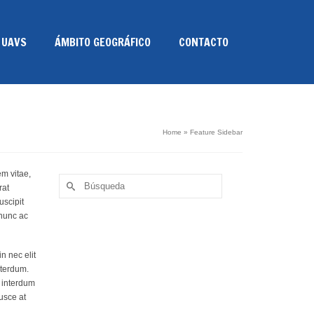
 UAVS
ÁMBITO GEOGRÁFICO
CONTACTO
Home
»
Feature Sidebar
em vitae,
Buscar
rat
por:
uscipit
 nunc ac
n nec elit
nterdum.
s interdum
usce at