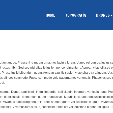
HOME
TOPOGRAFÍA
DRONES –
 diam augue. Praesent id rutrum urna, nec lacinia lorem. Ut nec est cursus, luctus s
t luctus nibh. Sed sed nisl vitae tellus tempor condimentum. Aenean vitae elit sed e
is. Phasellus id bibendum quam. Aenean sagittis sapien vitae pharetra aliquam. Ut s
obortis ultrices commodo. Fusce commodo volutpat urna nec venenatis. Phasellus sed
uet.
agna. Donec sagittis elit in dui imperdiet sollicitudin. In ornare vehicula nunc. Proi
t dolor, iaculis elementum quam rhoncus vel. Mauris tincidunt rhoncus lectus et i
m. Vivamus adipiscing neque laoreet, semper quam vel, sollicitudin ligula. Vivamu
diet nisi. Vivamus turpis risus, consectetur nec est vel, euismod bibendum ligula. F