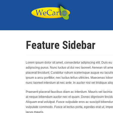
Feature Sidebar
Lorem ipsum dolor sit amet, consectetur adipiscing elit. Duis eu
adipiscing purus. Nunc luctus ut dui nec laoreet. Aenean sit ame
placerat tincidunt. Curabitur rutrum scelerisque augue eu iacul
ipsum a arcu porttitor, nec luctus tellus ultricies. Maecenas l
nunc laoreet interdum at nec ante. In auctor nisi vel tristique aliq
Praesent placerat faucibus diam ac interdum. Mauris vel lacinia m
at neque bibendum auctor nec et quam. Donec dignissim tincidun
Aliquam erat volutpat. Fusce vulputate eros ac suscipit bibendu
vulputate commodo. Fusce at lectus porta, egestas erat ut, imper
lacus mauris.