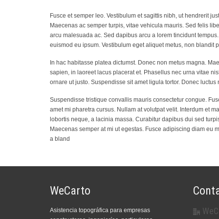
Fusce et semper leo. Vestibulum et sagittis nibh, ut hendrerit jus
Maecenas ac semper turpis, vitae vehicula mauris. Sed felis lib
arcu malesuada ac. Sed dapibus arcu a lorem tincidunt tempus. M
euismod eu ipsum. Vestibulum eget aliquet metus, non blandit p
In hac habitasse platea dictumst. Donec non metus magna. Maece
sapien, in laoreet lacus placerat et. Phasellus nec urna vitae nisl
ornare ut justo. Suspendisse sit amet ligula tortor. Donec luctus n
Suspendisse tristique convallis mauris consectetur congue. Fusce 
amet mi pharetra cursus. Nullam at volutpat velit. Interdum et m
lobortis neque, a lacinia massa. Curabitur dapibus dui sed turpis
Maecenas semper at mi ut egestas. Fusce adipiscing diam eu me
a bland
WeCarto
Cont
WeC
Asistencia topográfica para empresas