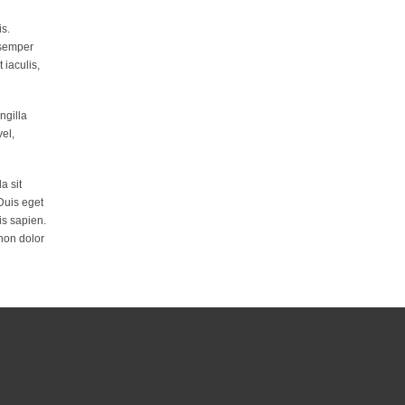
is.
 semper
 iaculis,
ngilla
vel,
a sit
Duis eget
is sapien.
non dolor