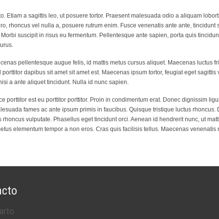
to. Etiam a sagittis leo, ut posuere tortor. Praesent malesuada odio a aliquam lobort
ero, rhoncus vel nulla a, posuere rutrum enim. Fusce venenatis ante ante, tincidunt
orbi suscipit in risus eu fermentum. Pellentesque ante sapien, porta quis tincidunt
urus.
nas pellentesque augue felis, id mattis metus cursus aliquet. Maecenas luctus fri
 porttitor dapibus sit amet sit amet est. Maecenas ipsum tortor, feugiat eget sagittis 
isi a ante aliquet tincidunt. Nulla id nunc sapien.
porttitor est eu porttitor porttitor. Proin in condimentum erat. Donec dignissim ligul
alesuada fames ac ante ipsum primis in faucibus. Quisque tristique luctus rhoncus. 
 rhoncus vulputate. Phasellus eget tincidunt orci. Aenean id hendrerit nunc, ut matt
tus elementum tempor a non eros. Cras quis facilisis tellus. Maecenas venenatis 
acto
arto